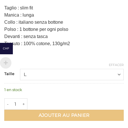
Taglio : slim fit
Manica : lunga
Collo : italiano senza bottone
Polso : 1 bottone per ogni polso
Devanti : senza tasca
Tessuto : 100% cotone, 130g/m2
CHF
EFFACER
Alternative:
Taille
1 en stock
quantité de TRINOVIO Coton 100% Pivoine Orange
AJOUTER AU PANIER