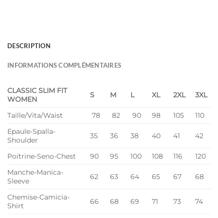
DESCRIPTION
INFORMATIONS COMPLÉMENTAIRES
CLASSIC SLIM FIT
S
M
L
XL
2XL
3XL
WOMEN
Taille/Vita/Waist
78
82
90
98
105
110
Epaule-Spalla-
35
36
38
40
41
42
Shoulder
Poitrine-Seno-Chest
90
95
100
108
116
120
Manche-Manica-
62
63
64
65
67
68
Sleeve
Chemise-Camicia-
66
68
69
71
73
74
Shirt