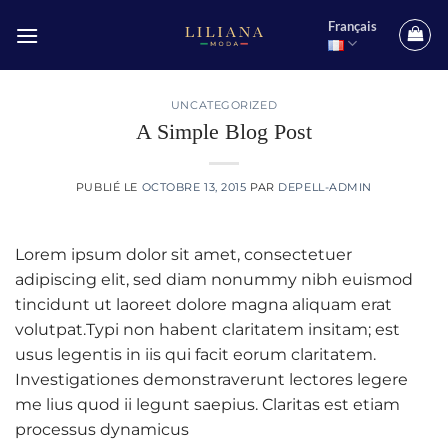
Passer
Français
au
contenu
UNCATEGORIZED
A Simple Blog Post
PUBLIÉ LE
OCTOBRE 13, 2015
PAR
DEPELL-ADMIN
Lorem ipsum dolor sit amet, consectetuer
adipiscing elit, sed diam nonummy nibh euismod
tincidunt ut laoreet dolore magna aliquam erat
volutpat.Typi non habent claritatem insitam; est
usus legentis in iis qui facit eorum claritatem.
Investigationes demonstraverunt lectores legere
me lius quod ii legunt saepius. Claritas est etiam
processus dynamicus